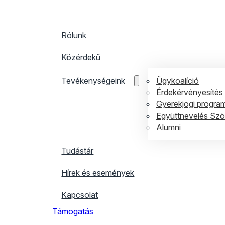
Rólunk
Közérdekű
Ügykoalíció
Tevékenységeink
Érdekérvényesítés
Gyerekjogi progra
Együttnevelés Sz
Alumni
Tudástár
Hírek és események
Kapcsolat
Támogatás