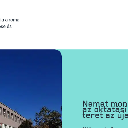
lja a roma
ése és
Nemet mon
az oktatás
teret az ú