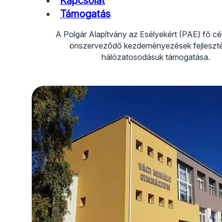
Kapcsolat
Támogatás
A Polgár Alapítvány az Esélyekért (PAE) fő cé
önszerveződő kezdeményezések fejleszt
hálózatosodásuk támogatása.
Kövess Facebook-on
Kövess Instagramon
Kövess YouTube-on
Kövess TikTokon