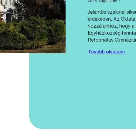
2026. augusztus 7.
Jelentős szakmai siker
érdekében. Az Oktatás
hozzá ahhoz, hogy a 
Egyházközség fennta
Református Gimnázi
Tovább olvasom