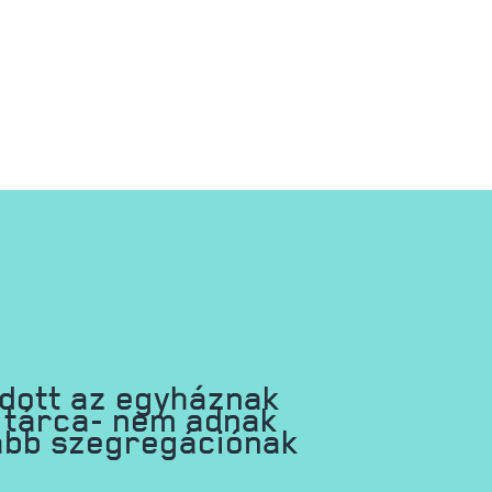
dott az egyháznak
i tárca- nem adnak
jabb szegregációnak