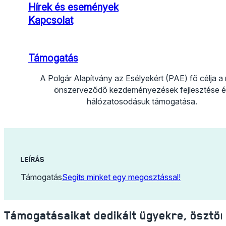
Hírek és események
Kapcsolat
Támogatás
A Polgár Alapítvány az Esélyekért (PAE) fő célja a
önszerveződő kezdeményezések fejlesztése é
hálózatosodásuk támogatása.
Kövess Facebook-on
Kövess Instagramon
Kövess YouTube-on
Kövess TikTokon
LEÍRÁS
Támogatás
Segíts minket egy megosztással!
Támogatásaikat dedikált ügyekre, ösztön