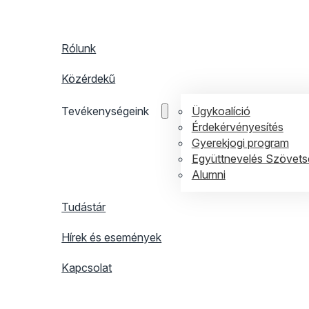
Rólunk
Közérdekű
Ügykoalíció
Tevékenységeink
Érdekérvényesítés
Gyerekjogi program
Együttnevelés Szövets
Alumni
Tudástár
Hírek és események
Kapcsolat