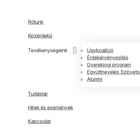
Rólunk
Közérdekű
Ügykoalíció
Tevékenységeink
Érdekérvényesítés
Gyerekjogi program
Együttnevelés Szövets
Alumni
Tudástár
Hírek és események
Kapcsolat