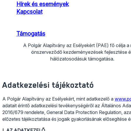
Hírek és események
Kapcsolat
Támogatás
A Polgár Alapítvány az Esélyekért (PAE) fő célja a
önszerveződő kezdeményezések fejlesztése é
hálózatosodásuk támogatása.
Kövess Facebook-on
Kövess Instagramon
Kövess YouTube-on
Kövess TikTokon
Adatkezelési tájékoztató
A Polgár Alapítvány az Esélyekért, mint adatkezelő a
www.pol
adatait érintő adatkezelési tevékenységéről az Általános Ad
2016/679 rendelete, General Data Protection Regulation, aza
előzetes tájékoztatása és jogaik gyakorlásának elősegítése ér
I. AZ ADATKEZELŐ