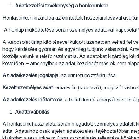
Adatkezelési tevékenység a honlapunkon
Honlapunkon kizárólag az érintettek hozzájárulásával gyűjtü
A honlap működtetése során személyes adatokat kapcsolatfelv
A Kapcsolat űrlap kitöltésével küldött üzenetben veheti fel v
hogy kérdésére gyorsan és egyénileg tudjunk válaszolni. Amen
közölje velünk a telefonszámát is. Az adatokat kizárólag ké
követően – amennyiben az adat kezelését más ok nem alapoz
Az adatkezelés jogalapja
: az érintett hozzájárulása
Kezelt személyes adat
: email-cím (kötelező), megszólításho
Az adatkezelés időtartama
: a feltett kérdés megválaszolásái
Adattovábbítás
A honlapunk használata során megadott személyes adatait kiz
adta. Adataihoz csak a jelen adatkezelési tájékoztatóban m
kizárólag a részünkre nyújtott szolgáltatás teljesítése köréb