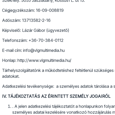
Székhely: 5055 Jászladány, Kossuth L. út 15.
Cégjegyzékszám: 16-09-008819
Adószám: 13713582-2-16
Képviselő: Lázár Gábor (ügyvezető)
Telefonszám: +36-70-384-0112
E-mail cím: info@vlgmultimedia.hu
Honlap: http://www.vlgmultimedia.hu/
Tárhelyszolgáltatónk a működtetéshez feltétlenül szüksége
adatokat.
Adatkezelési tevékenysége: a személyes adatok tárolása a 
IV. TÁJÉKOZTATÁS AZ ÉRINTETT SZEMÉLY JOGAIRÓL
. A jelen adatkezelési tájékoztatót a honlapunkon foly
személyes adatai kezelésére vonatkozó hozzájárulás