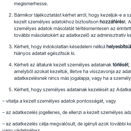
megismerhesse.
Bármikor tájékoztatást kérhet arról, hogy kezeljük-e a s
kezelt személyes adatokhoz biztosítson
hozzáférés
t. 
személyes adatok másolatát térítésmentesen az érintett r
további másolatokért az adatkezelő az adminisztratív kö
Kérheti, hogy indokolatlan késedelem nélkül
helyesbíts
hiányos adatait egészítsük ki.
Kérheti az általunk kezelt személyes adatainak
törlését
,
amelyből azokat kezeltük, illetve ha visszavonja az ada
adatkezelésnek nincs más jogalapja, vagy ha a személy
Kérheti, hogy személyes adatainak kezelését az Adatk
– vitatja a kezelt személyes adatok pontosságát, vagy
– az adatkezelés jogellenes, de ellenzi a kezelt személyes ad
– az adatkezelés célja megvalósult, de igényli azok további 
vagy védelméhez.