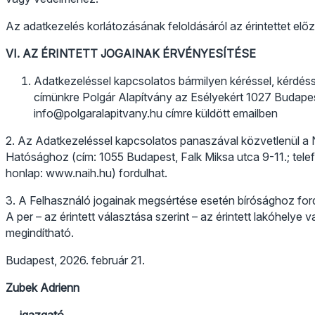
Az adatkezelés korlátozásának feloldásáról az érintettet előze
VI. AZ ÉRINTETT JOGAINAK ÉRVÉNYESÍTÉSE
Adatkezeléssel kapcsolatos bármilyen kéréssel, kérdéss
címünkre Polgár Alapítvány az Esélyekért 1027 Budapest,
info@polgaralapitvany.hu címre küldött emailben
2. Az Adatkezeléssel kapcsolatos panaszával közvetlenül 
Hatósághoz (cím: 1055 Budapest, Falk Miksa utca 9-11.; tele
honlap: www.naih.hu) fordulhat.
3. A Felhasználó jogainak megsértése esetén bírósághoz fordu
A per – az érintett választása szerint – az érintett lakóhelye 
megindítható.
Budapest, 2026. február 21.
Zubek Adrienn
igazgató