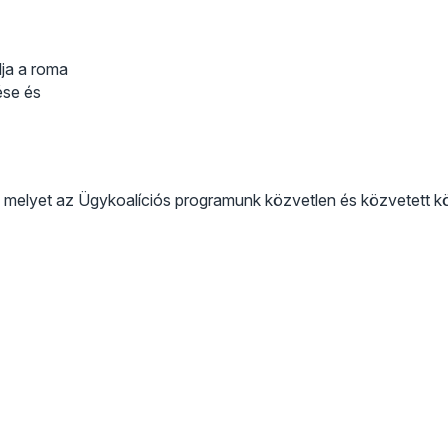
lja a roma
ése és
melyet az Ügykoalíciós programunk közvetlen és közvetett költ