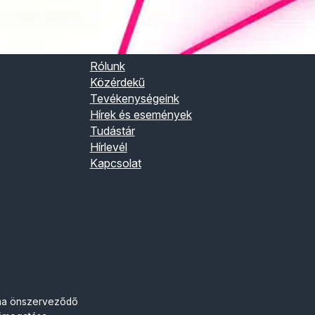
Rólunk
Közérdekű
Tevékenységeink
Hírek és események
Tudástár
Hírlevél
Kapcsolat
roma önszerveződő