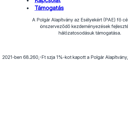
Kapcsolat
Támogatás
A Polgár Alapítvány az Esélyekért (PAE) fő cé
önszerveződő kezdeményezések fejleszt
hálózatosodásuk támogatása.
Kövess Facebook-on
Kövess Instagramon
Kövess YouTube-on
Kövess TikTokon
2021-ben 68.260,-Ft szja 1%-kot kapott a Polgár Alapítvány, 