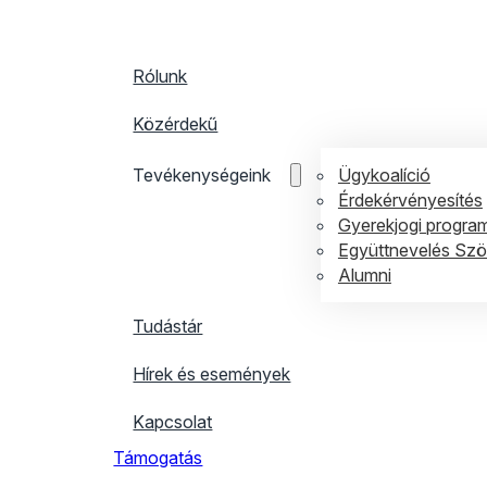
Rólunk
Közérdekű
Ügykoalíció
Tevékenységeink
Érdekérvényesítés
Gyerekjogi progra
Együttnevelés Sz
Alumni
Tudástár
Hírek és események
Kapcsolat
Támogatás