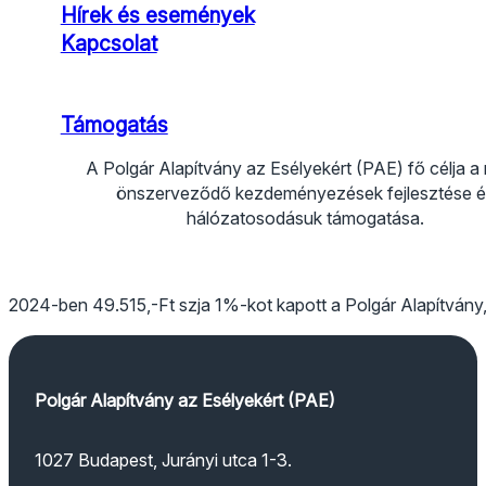
Hírek és események
Kapcsolat
Támogatás
A Polgár Alapítvány az Esélyekért (PAE) fő célja a
önszerveződő kezdeményezések fejlesztése é
hálózatosodásuk támogatása.
Kövess Facebook-on
Kövess Instagramon
Kövess YouTube-on
Kövess TikTokon
2024-ben 49.515,-Ft szja 1%-kot kapott a Polgár Alapítvány, 
Polgár Alapítvány az Esélyekért (PAE)
1027 Budapest, Jurányi utca 1-3.