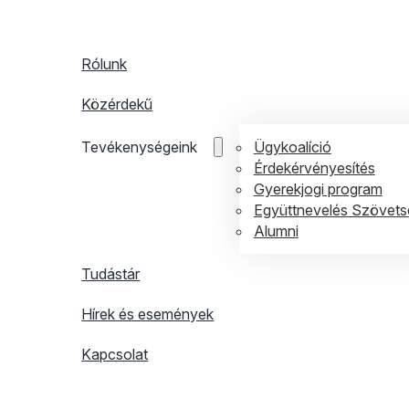
Rólunk
Közérdekű
Ügykoalíció
Tevékenységeink
Érdekérvényesítés
Gyerekjogi program
Együttnevelés Szövets
Alumni
Tudástár
Hírek és események
Kapcsolat