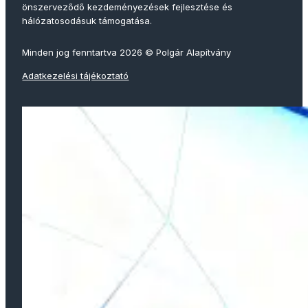
önszerveződő kezdeményezések fejlesztése és
hálózatosodásuk támogatása.
Minden jog fenntartva 2026 © Polgár Alapítvány
Adatkezelési tájékoztató