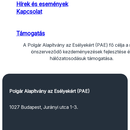
Hírek és események
Kapcsolat
Támogatás
A Polgár Alapítvány az Esélyekért (PAE) fő célja a
önszerveződő kezdeményezések fejlesztése é
hálózatosodásuk támogatása.
Kövess Facebook-on
Kövess Instagramon
Kövess YouTube-on
Kövess TikTokon
Polgár Alapítvány az Esélyekért (PAE)
1027 Budapest, Jurányi utca 1-3.