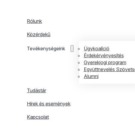
Rólunk
Közérdekű
Ügykoalíció
Tevékenységeink
Érdekérvényesítés
Gyerekjogi program
Együttnevelés Szövets
Alumni
Tudástár
Hírek és események
Kapcsolat