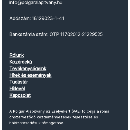
info@polgaralapitvany.hu
Adószám: 18129023-1-41
Bankszámla szám: OTP 11702012-21229525
Rólunk
Közérdekű
Tevékenységeink
Hírek és események
Tudástár
Hírlevél
Kapcsolat
A Polgár Alapítvány az Esélyekért (PAE) fő célja a roma
önszerveződő kezdeményezések fejlesztése és
hálózatosodásuk támogatása.