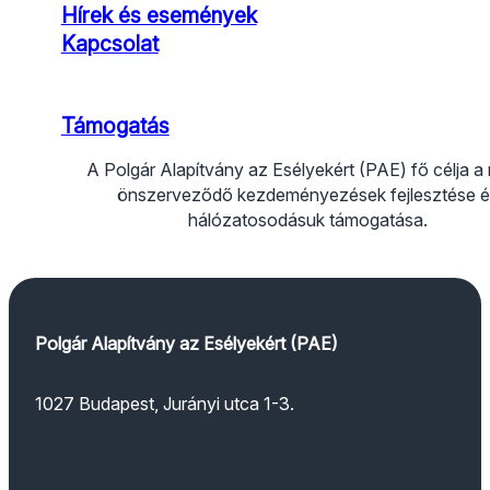
Hírek és események
Kapcsolat
Támogatás
A Polgár Alapítvány az Esélyekért (PAE) fő célja a
önszerveződő kezdeményezések fejlesztése é
hálózatosodásuk támogatása.
Kövess Facebook-on
Kövess Instagramon
Kövess YouTube-on
Kövess TikTokon
Polgár Alapítvány az Esélyekért (PAE)
1027 Budapest, Jurányi utca 1-3.