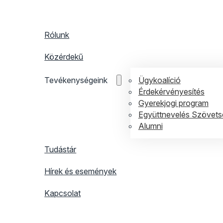
Rólunk
Közérdekű
Ügykoalíció
Tevékenységeink
Érdekérvényesítés
Gyerekjogi program
Együttnevelés Szövets
Alumni
Tudástár
Hírek és események
Kapcsolat