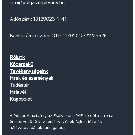
info@polgaralapitvany.hu
Adószám: 18129023-1-41
Bankszámla szám: OTP 11702012-21229525
Rólunk
Közérdekű
Tevékenységeink
Hírek és események
Tudástár
Hírlevél
Kapcsolat
A Polgár Alapítvány az Esélyekért (PAE) fő célja a roma
önszerveződő kezdeményezések fejlesztése és
hálózatosodásuk támogatása.